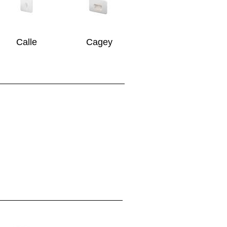
Calle
Cagey
FITTO
OFILI