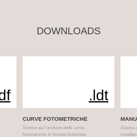
DOWNLOADS
df
.ldt
CURVE FOTOMETRICHE
MANUA
Scarica qui l'archivio delle curve
Scarica q
fotometriche in fornato Eulumdat.
installa