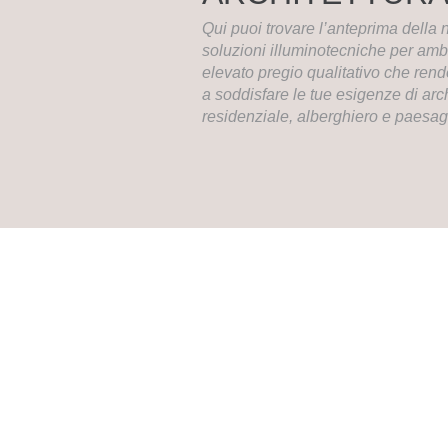
Qui puoi trovare l’anteprima della
soluzioni illuminotecniche per ambi
elevato pregio qualitativo che rend
a soddisfare le tue esigenze di archi
residenziale, alberghiero e paesag