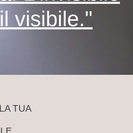
l visibile."
LA TUA
LE