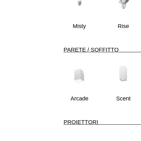
Misty
Rise
PARE
Arcade
Scent
PROI