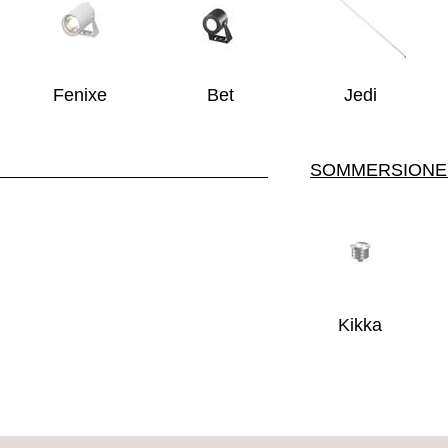
Fenixe
Bet
Jedi
LARD
SOM
Kikka