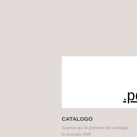
.p
CATALOGO
Scarica qui la preview del catalogo
in formato PDF.