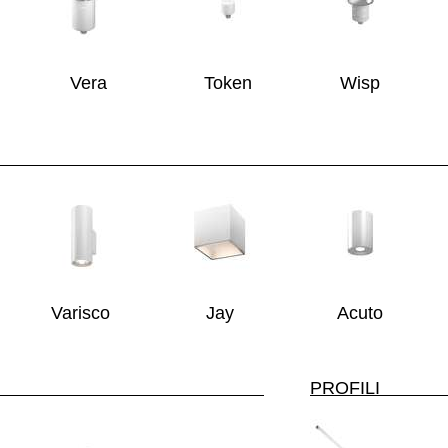
Vera
Token
Wisp
TE / SOF
Varisco
Jay
Acuto
ETTORI
PR