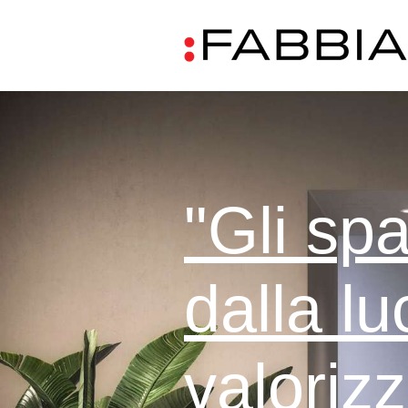
"Gli sp
dalla lu
valorizz